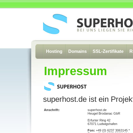
Hosting
Domains
SSL-Zertifikate
R
Impressum
superhost.de ist ein Proj
Anschrift:
superhost.de
Heugel Brodanac GbR
Erfurter Ring 42
67071 Ludwigshafen
Fon:
+49 (0) 6237 3063145 *