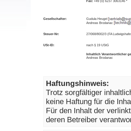
Fax:
+49 (0) 6237 3063146 *
Gesellschafter:
Gudula Heugel
Andreas Brodanac
Steuer-Nr:
27/068/8002/3 (FA Ludwigshafe
USt-ID:
nach § 19 UStG
Inhaltlich Verantwortlicher 
Andreas Brodanac
Haftungshinweis:
Trotz sorgfältiger inhaltl
keine Haftung für die Inha
Für den Inhalt der verlink
deren Betreiber verantwor