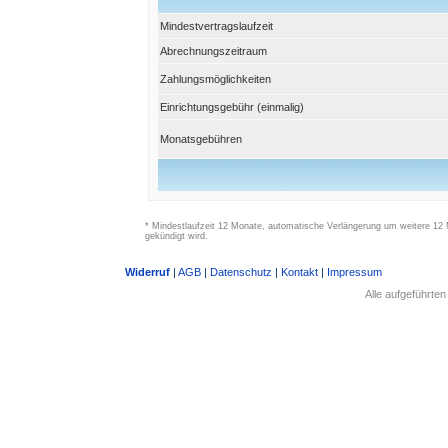
Mindestvertragslaufzeit
Abrechnungszeitraum
Zahlungsmöglichkeiten
Einrichtungsgebühr (einmalig)
Monatsgebühren
* Mindestlaufzeit 12 Monate, automatische Verlängerung um weitere 12 M
gekündigt wird.
Widerruf
|
AGB
|
Datenschutz
|
Kontakt
|
Impressum
Alle aufgeführte