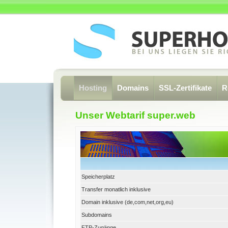
Hosting
Domains
SSL-Zertifikate
R
Unser Webtarif super.web
Speicherplatz
Transfer monatlich inklusive
Domain inklusive (de,com,net,org,eu)
Subdomains
FTP-Zugänge