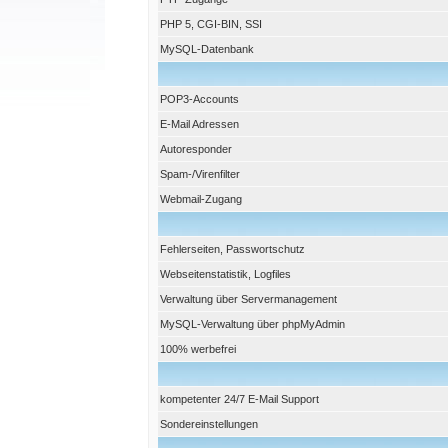
PHP 5, CGI-BIN, SSI
MySQL-Datenbank
POP3-Accounts
E-Mail Adressen
Autoresponder
Spam-/Virenfilter
Webmail-Zugang
Fehlerseiten, Passwortschutz
Webseitenstatistik, Logfiles
Verwaltung über Servermanagement
MySQL-Verwaltung über phpMyAdmin
100% werbefrei
kompetenter 24/7 E-Mail Support
Sondereinstellungen